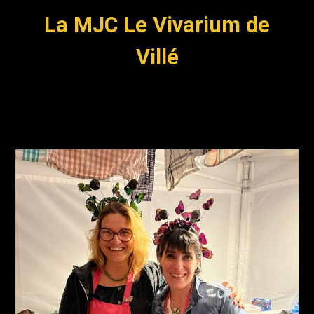
L
a MJC Le Vivarium de
Villé